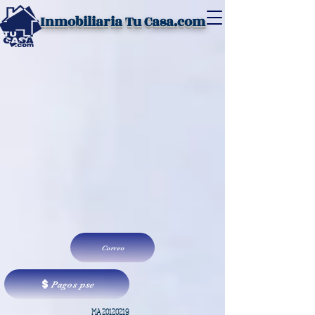
Inmobiliaria Tu Casa.com
Correo
Pagos pse
MA
20120219