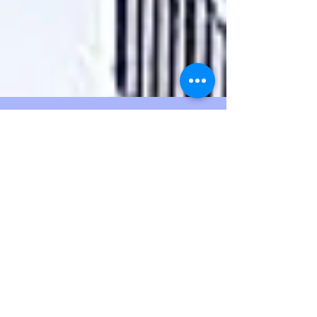
Contacto
​¿Te gusta lo que ves?
Contáctanos para saber más.
Nombre