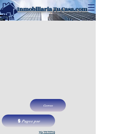
Inmobiliaria Tu Casa.com
Correo
Pagos pse
MA
20120219