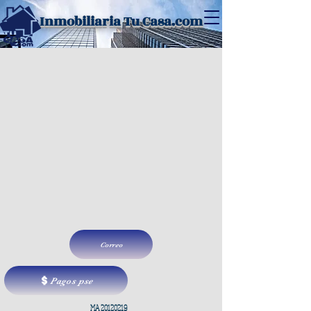
Inmobiliaria Tu Casa.com
Correo
Pagos pse
MA
20120219