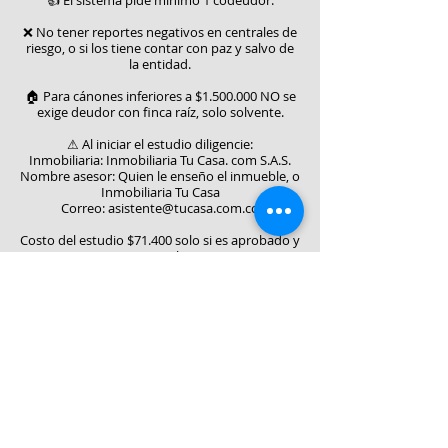
👍 El sistema pide mínimo 1 codeudor.
❌ No tener reportes negativos en centrales de
riesgo, o si los tiene contar con paz y salvo de
la entidad.
🏠 Para cánones inferiores a $1.500.000 NO se
exige deudor con finca raíz, solo solvente.
⚠ Al iniciar el estudio diligencie:
Inmobiliaria: Inmobiliaria Tu Casa. com S.A.S.
Nombre asesor: Quien le enseño el inmueble, o
Inmobiliaria Tu Casa
Correo:
asistente@tucasa.com.co
Costo del estudio $71.400 solo si es aprobado y
continua con el proceso.
Iniciar estudio 👇
Anexar codeudor 👍
Consultar resultado ⏳