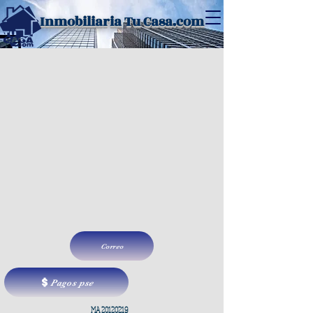
Inmobiliaria Tu Casa.com
Correo
Pagos pse
MA
20120219